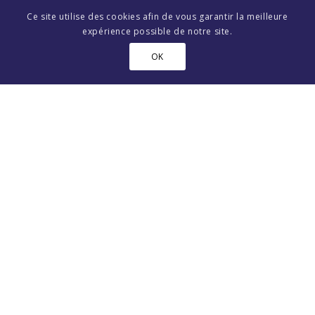
Canebière / Noailles
Ce site utilise des cookies afin de vous garantir la meilleure
Le Panier / La Joliette
expérience possible de notre site.
Préfecture / Palais de Justice
OK
L’agence
32 Cours Lieutaud
13001 Marseille
contact@alkao.fr
(+33) 06 63 61 28 50
>> Ecrivez-nous
Infos pratiques
Extranet PROPRIETAIRES / LOCATAIRES