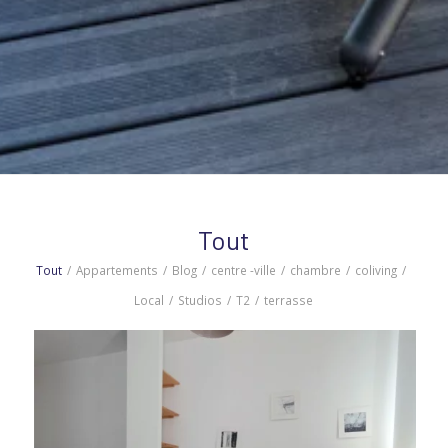
Tout
Tout
/
Appartements
/
Blog
/
centre -ville
/
chambre
/
coliving
/
Local
/
Studios
/
T2
/
terrasse