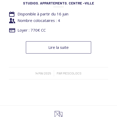
STUDIOS
,
APPARTEMENTS
,
CENTRE -VILLE
Disponible à partir du 16 juin
Nombre colocataires : 4
Loyer : 770€ CC
Lire la suite
/
14 MAI 2025
PAR
MESCOLOCS