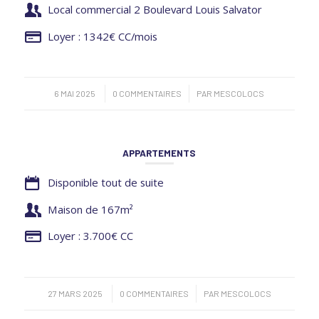
Local commercial 2 Boulevard Louis Salvator
Loyer : 1342€ CC/mois
/
/
6 MAI 2025
0 COMMENTAIRES
PAR
MESCOLOCS
APPARTEMENTS
Disponible tout de suite
Maison de 167m²
Loyer : 3.700€ CC
/
/
27 MARS 2025
0 COMMENTAIRES
PAR
MESCOLOCS